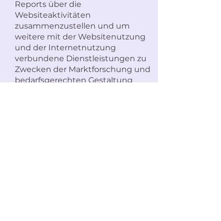
Reports über die
Websiteaktivitäten
zusammenzustellen und um
weitere mit der Websitenutzung
und der Internetnutzung
verbundene Dienstleistungen zu
Zwecken der Marktforschung und
bedarfsgerechten Gestaltung
dieser Internetseiten zu
erbringen. Auch werden diese
Informationen gegebenenfalls an
Dritte übertragen, sofern dies
gesetzlich vorgeschrieben ist
oder soweit Dritte diese Daten im
Auftrag verarbeiten. Es wird in
keinem Fall Ihre IP-Adresse mit
anderen Daten von Google
zusammengeführt. Die IP-
Adressen werden anonymisiert,
so dass eine Zuordnung nicht