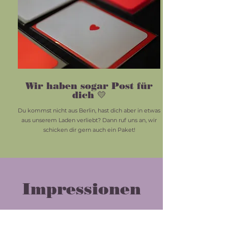
Wir haben sogar Post für
dich 💛
Du kommst nicht aus Berlin, hast dich aber in etwas
aus unserem Laden verliebt? Dann ruf uns an, wir
schicken dir gern auch ein Paket!
Impressionen